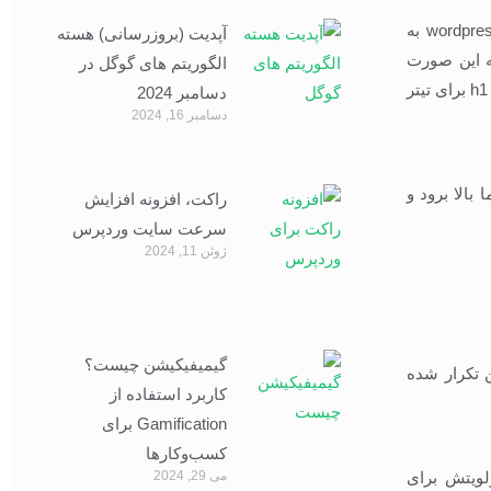
تگ h1 ، تگ تیتر اصلی صفحه شماست. بیشتر سیستم های مدیریت محتوا مانند wordpress به
آپدیت (بروزرسانی) هسته
تگ h1 قرار می دهند. برخی CMS ها نیز به این صورت
الگوریتم های گوگل در
کدگذاری نشده اند پس حتما در صورت نیاز کدهای سایت را بررسی کنید تا از وجود تگ h1 برای تیتر
دسامبر 2024
دسامبر 16, 2024
بالا برود و
راکت، افزونه افزایش
سرعت سایت وردپرس
ژوئن 11, 2024
گیمیفیکیشن چیست؟
 تقریبا 100 کلمه آغازین متن تکرار شده
کاربرد استفاده از
Gamification برای
کسب‌وکارها
می 29, 2024
لویتش برای