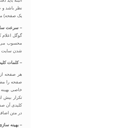
البته باید د
یک صفحه) می
– سرعت سایت 
گوگل اعلام 
شدن سایت من
– کلمات کلید
هر صفحه از س
صفحه را مطا
خاصی بهینه 
تکرار بیش از
کلیدی آن صفح
در متن اضافه
– بهینه سازی