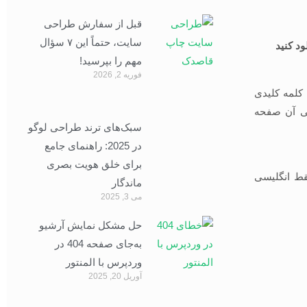
قبل از سفارش طراحی
سایت، حتماً این ۷ سؤال
ود کنید
مهم را بپرسید!
فوریه 2, 2026
چه کلمه کلیدی
لی آن صفحه
سبک‌های ترند طراحی لوگو
در 2025: راهنمای جامع
برای خلق هویت بصری
اب کنید و آدرس Url را فقط و فقط انگلیسی
ماندگار
می 3, 2025
حل مشکل نمایش آرشیو
به‌جای صفحه 404 در
وردپرس با المنتور
آوریل 20, 2025