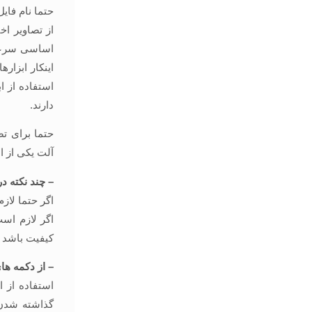
حتما نام فای
از تصاویر ا
اساسی سرعت 
اینکار ابزار
دارند.
حتما برای ت
آلت یکی از ا
– چند نکته در
اگر حتما لازم ا
کیفیت باشد از png استفاده نم
– از دکمه ها
استفاده از 
گذاشته شدن 