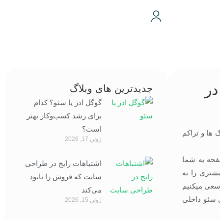
می در
جدیدترین های وبلاگ
گوگل ادز یا سئو؟ کدام
برای رشد کسب‌وکار بهتر
است؟
ها و تراکم
ژوئن 17, 2026
حه به شما
اشتباهات رایج در طراحی
شتری را به
سایت که فروش را نابود
 سعی میکنیم
می‌کند
ی سئو داخلی
ژوئن 15, 2026