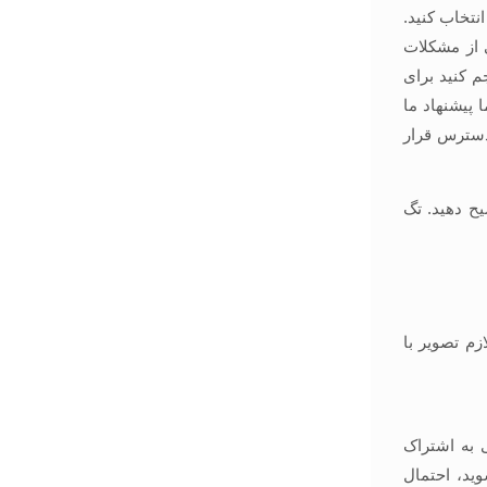
نتخاب کنید.
 از مشکلات
 کنید برای
 پیشنهاد ما
ولا راحت تر در دسترس قرار
یح دهید. تگ
ر استفاده کنید بهتر است از فایل jpeg و اگر لازم تصویر با
 به اشتراک
ید، احتمال