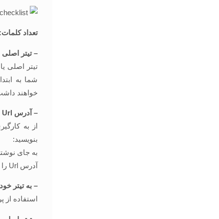
تعداد کلمات: 3100 زمان مطالعه: 22 دقیقه هم چنین می توانید 
– تیتر اصلی ه
شما به ابتد
خواهند داشت
– آدرس Url بهینه و مناسب برای سئو بنویسید.
بنویسید:
به جای نوشتن آدرسی مانند ای
آدرس Url را ساده و کوتاه بنویسید: rushweb.ir/blog/on-page-seo
– به تیتر خو
استفاده از پر