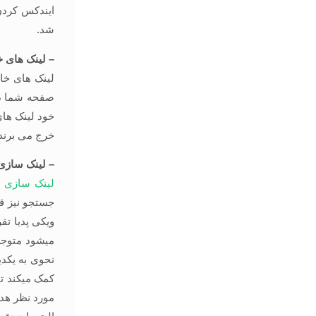
ایندکس کردن
شد.
– لینک های خ
لینک های خا
صفحه شما دق
خود لینک ها
خرج می برند،
– لینک سازی
لینک سازی د
جستجو نیز قر
ویکی پدیا ت
میشود متوجه 
نحوی به یکدی
کمک میکند تا 
مورد نظر هد