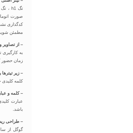
– تیتر اصلی خود را
مطمئن شوید و دقت کنی
– از تصاویر 
به کارگیری ت
زمان حضور کا
– زیر تیترها را H2 کن
کلمه کلیدی خود را
– کلمه و عبار
باشد.
– طراحی ریس
گوگل از سال 2015 با م