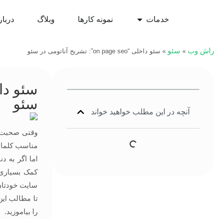
خدمات
نمونه کارها
وبلاگ
دربار
راش وب
سئو
»
»
سئو داخلی “on page seo”: تشریح آناتومی در سئو
سئو
آنچه در این مطلب خواهید خواند
وقتی صحبت ا
مناسب کلمات 
اما اگر به د
کمک بسیاری 
سایت خودتان 
تا مطالب این
را بیاموزید.