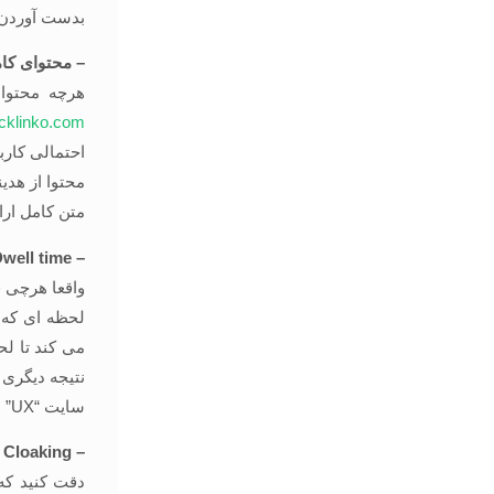
بدست آوردن 
– محتوای کام
هرچه محتوای
cklinko.com
احتمالی کار
محتوا از هدین
متن کامل ارای
– Dwell time
واقعا هرچی ف
لحظه ای که 
می کند تا لح
نتیجه دیگری ر
سایت “UX” داشته باشید.
– Cloaking (پنهان کردن)
دقت کنید که 