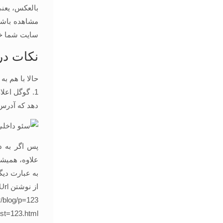
مشاهده باشد
سایت شما خو
نکات در
حالا با هم به
دهد که آدرس 
پس اگر به د
علاوه، همیشه
به عبارت دیگ
از نوشتن Url های زشت اجتناب کنید:
r/blog/p=123
ost=123.html