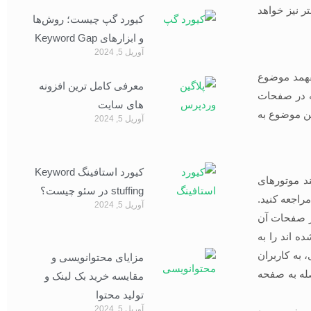
 نیز خواهد
کیورد گپ چیست؛ روش‌ها
و ابزارهای Keyword Gap
آوریل 5, 2024
فهمد موضوع
معرفی کامل ترین افزونه
ه در صفحات
های سایت
ن موضوع به
آوریل 5, 2024
کیورد استافینگ Keyword
د موتورهای
stuffing در سئو چیست؟
راجعه کنید.
آوریل 5, 2024
ز صفحات آن
ه اند را به
 به کاربران
مزایای محتوانویسی و
اصله به صفحه
مقایسه خرید بک لینک و
تولید محتوا
آوریل 5, 2024