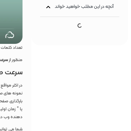
آنچه در این مطلب خواهید خواند
تعداد کلمات : 1060 کلمه ، زمان مطالعه : 8 دقیقه و برای دانلو
منظور از
سرعت
سرعت صفحه speed
در اکثر مواقع
نمونه های صف
بارگذاری صفح
یا ” زمان اول
دهنده وب دری
شما می توانی