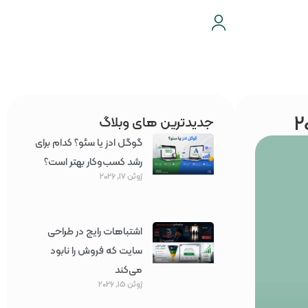
جدیدترین های وبلاگ
گوگل ادز یا سئو؟ کدام برای
رشد کسب‌وکار بهتر است؟
ژوئن 17, 2026
اشتباهات رایج در طراحی
سایت که فروش را نابود
می‌کند
ژوئن 15, 2026