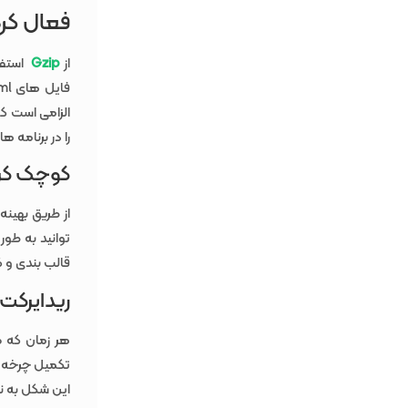
فعال کردن Compression یا 
از
Gzip
استفاد
الزامی است که
را در برنامه 
کوچک کردن HTML، CSS و 
از طریق بهینه
توانید به ط
قالب بندی و ک
ریدایرکت
هر زمان که ص
تکمیل چرخه در
این شکل به نظ