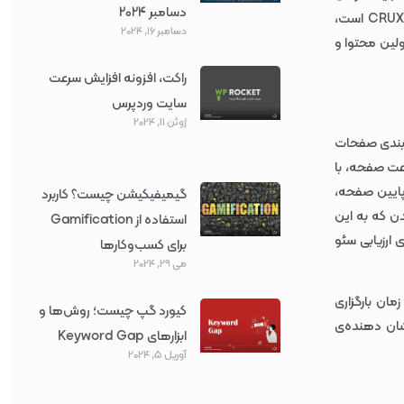
دسامبر 2024
می تواند سرعت بارگزاری و سرعت صفحه سایت مورد نظر را که شامل داده هایی از جانب CRUX است،
دسامبر 16, 2024
ولین محتوا و
راکت، افزونه افزایش سرعت
سایت وردپرس
ژوئن 11, 2024
 بندی صفحات
عت صفحه، با
 پایین صفحه،
گیمیفیکیشن چیست؟ کاربرد
ن که به این
استفاده از Gamification
ارزیابی سئو
برای کسب‌وکارها
می 29, 2024
ن بارگزاری
کیورد گپ چیست؛ روش‌ها و
نشان دهنده‌ی
ابزارهای Keyword Gap
آوریل 5, 2024