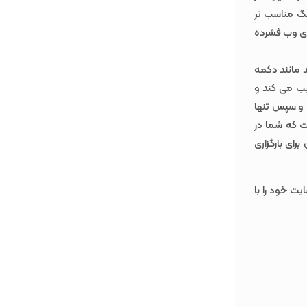
همیت است. ( PNG ها معمولا برای گرافیک هایی با کمتر از 16 رنگ مناسب تر
ه برای وب فشرده
رید مانند دکمه
گ دیگری ترکیب می کند و
د (که به معنای در خواست HTTP کمتر است) و سپس تنها
ت که شما در
رای بارگزاری
ت خود را با