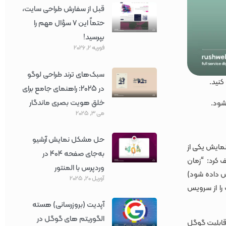
قبل از سفارش طراحی سایت،
حتماً این ۷ سؤال مهم را
بپرسید!
فوریه 2, 2026
سبک‌های ترند طراحی لوگو
کنید.
در 2025: راهنمای جامع برای
خلق هویت بصری ماندگار
شود.
می 3, 2025
حل مشکل نمایش آرشیو
نمایش یکی از
به‌جای صفحه 404 در
 کرد: “زمان
وردپرس با المنتور
ش داده شود)
آوریل 20, 2025
 را از سرویس
آپدیت (بروزرسانی) هسته
الگوریتم های گوگل در
 قابلیت گوگل