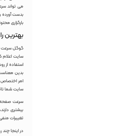
بدست آورده و 
بارگزاری محتوای DOM هس
بهترین را
گوگل سرعت سا
سایت اعلام ک
استفاده از رو
بدین معناست
امر اختصاص د
سایت شما تاثی
سرعت صفحه 
بیشتری دارند،
تغییرات منفی
در اینجا چند 