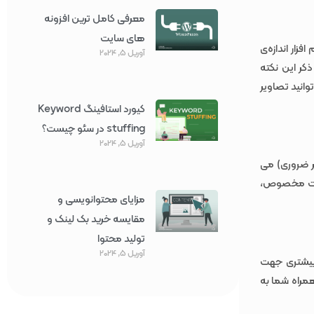
معرفی کامل ترین افزونه
های سایت
زار اندازه‌ی
آوریل 5, 2024
کاهش می دهد. ذکر این نکته
وانید تصاویر
کیورد استافینگ Keyword
stuffing در سئو چیست؟
آوریل 5, 2024
یر ضروری) می
رات مخصوص،
مزایای محتوانویسی و
مقایسه خرید بک لینک و
تولید محتوا
آوریل 5, 2024
 بیشتری جهت
همراه شما به