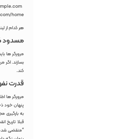
www.example.com
e.com/home
هر کدام از ل
مسدود کن
بسازند. اگر مر
کند.
قدرت نفو
مرورگر ها اطل
پنهان خود ذخی
به بارگیری مج
قبلا تاریخ ا
“منقضی شده” 
پنهان نگه دا