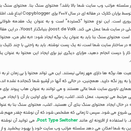
ر سلسله مراتب وب سایت شما بالا باشد؟ محتوای سنگ بنا. محتوای سنگ بنا
شاخص” که توسط برایان کلارک در مقاله ای در سال 7
وری است. این نوع محتوا “گسترده” است و به عنوان یک مقدمه طولانی ب
موضوعات اصلی در سایت شما عمل می کند. de Valk
 است محتوای سنگ بنا باید به عنوان یک برگه ایجاد شود: «به نظر من، محتوا
ه در ساختار سایت شما است، نه یک پست نوشته. باید به راحتی با چند کلیک 
 کار را درست انجام دهید، مزایای دیگری نیز برای ایجاد این محتوا به عنوان 
ت ها، برگه ها دارای مهر زمانی نیستند. این می تواند محتوا را بی زمان تر به ن
 به روز نگه دارید. همچنین، در حالی که آنها در آرشیو شما گنجانده نشده اند
ماری ناوبری سایت شما عالی هستند و می توانند به عنوان هاب پیوند برای ه
رتبط می نویسید، عمل کنند. اغلب، زمانی که برای اولین بار آن را ایجاد می
در حال ایجاد محتوای سنگ بنای آن هستید. اغلب، محتوای سنگ بنا به عنو
ی شروع می شود. سپس تا زمانی که مشخص شود که آن نوشته چقدر مهم شده
ا استفاده از افزونه ای مانند
Post Type Switcher
، می توانید آن نوشته ر
این به شما امکان می دهد سلسله مراتب وب سایت خود را بهبود ببخشید و از م