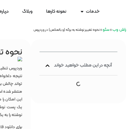
خدمات
نمونه کارها
وبلاگ
درباره
راش وب
سئو
»
»
نحوه تغییر نوشته به برگه (و بالعکس) در وردپرس
نحوه تغ
آنچه در این مطلب خواهید خواند
وردپرس تنظیما
نتیجه دلخواه
تواند چالش بر
منتشر شده است
این امکان را 
یک پست نوشته 
نوشته را به ی
برای دانلود ف