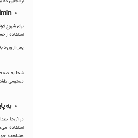
از آنجایی که ب
min
استفاده از حس
پس از ورود به داشبورد cPanel خود، بخش Databases را 
دسترسی داشته
به پا
در آن‌جا تعد
استفاده می‌کن
مشاهده خواهی