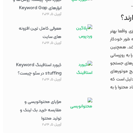
.
ابزارهای Keyword Gap
آوریل 5, 2024
رند؟
معرفی کامل ترین افزونه
ی واقعا بهتر
های سایت
 طور خودکار
آوریل 5, 2024
کند. همچنین
 به ‌روزرسانی
وتورهای جستجو
کیورد استافینگ Keyword
نتایج موتورهای
stuffing در سئو چیست؟
دلیل است که
آوریل 5, 2024
 محتوا را به‌
مزایای محتوانویسی و
مقایسه خرید بک لینک و
تولید محتوا
آوریل 5, 2024