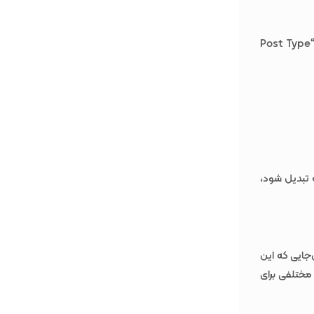
برای نصب افزونه، به قسمت Plugins > Add New در داشبورد وردپرس خود بروید و “Post Type
 تبدیل شود،
 خواهید کرد. از آن‌جایی که این
مختلفی برای