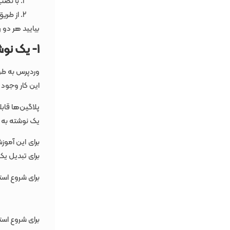
با نصب 
از طری
بیایید هر دو 
1- یک نوشته را با افزونه ها به برگه تبدیل کنید
وردپرس به طور
این کار وجود د
پلاگین‌ها قاب
یک نوشته به 
برای تبدیل ی
برای شروع استف
برای شروع استف