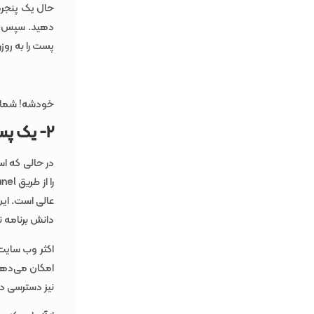
دهید. سپس، قب
پست را به روزر
خودشه! شما ی
2- یک پست را با سی پنل به صفحه تبدیل کنید
در حالی که اس
عالی است. این
دانش برنامه ن
اکثر وب سایت
امکان می‌دهد 
نیز دسترسی دا