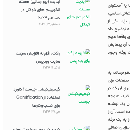
آپدیت (بروزرسانی) هسته
 یا “محتوای
الگوریتم های گوگل در
200 برای Copyblogger ابداع شد، اطلاعاتی اساسی،
دسامبر 2024
رای یکی از
دسامبر 16, 2024
Joost ، بنیانگذار Yoast، در این مقاله توضیح داد
ی واقعا مهم
به آن پیمایش
یک برگه وجود
راکت، افزونه افزایش سرعت
سایت وردپرس
ژوئن 11, 2024
ظر برساند، به
، صفحات برای
ر زمان که در
گیمیفیکیشن چیست؟ کاربرد
 کنید، متوجه
استفاده از Gamification
ان یک نوشته
برای کسب‌وکارها
 است، آن را
می 29, 2024
ا به یک برگه
زایای اضافی
کیورد گپ چیست؛ روش‌ها و