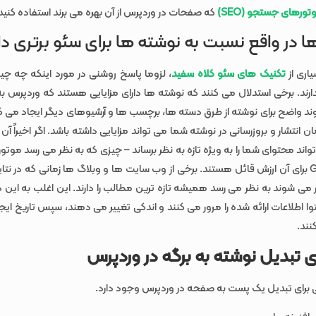
ورهای جستجو (SEO)
که صفحات در وردپرس از آن بهره می برند استفاده کنید
 ها در واقع نسبت به نوشته ها برای سئو برتری دا
یاری از
تکنیک های سئو کلاه سفید
، لزوما پاسخ روشنی در مورد اینکه چه چیز
رند. برخی استدلال می کنند که نوشته ها دارای مزایایی هستند که وردپرس به
وند واضح برای نوشته از طرق دسته ها، برچسب ها و آرشیوهای دیگر ایجاد می 
 انتشار و بروزرسانی در نوشته شما می تواند مزایایی داشته باشد. اگر اخیراً آن را
 تواند محتوای شما را به ‌ویژه تازه به نظر برساند – چیزی که به نظر می‌ رسد م
مانند Google برای آن ارزش قائل هستند. برخی از وب سایت ها و وبلاگ ها زمانی که در 
ی شوند به نظر می رسد همیشه تازه ترین مطالب را دارند. این اغلب به این 
 اطلاعات ارائه شده را مرور می‌ کنند و اندکی تغییر می ‌دهند، سپس تاریخ ایجاد
نند.
تبدیل نوشته به برگه در وردپرس
برای تبدیل یک پست به صفحه در وردپرس وجود دارد.