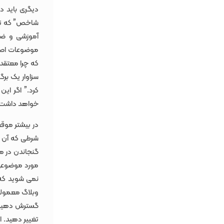
دیگری باید د
آموزشی و ضر
که چرا معتقد
سزاوار یک برگ
کرد.” اگر این
خواهد داشت.
در بیشتر موقعی
شرطی که آن را
گنجاندن در مع
مورد موضوعی م
نمی شوید که 
وبلاگ معمول
گسترش دهید. ب
تغییر دهید. 