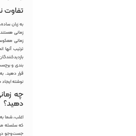
تفاوت ن
به زبان ساده
زمانی هستند 
زمانی معکوس
ترتیب آنها ا
بازدیدکنندگان
بندی و برچسب گ
قرار دهید. به
نوشته ایجاد 
چه زمان
دهید؟
اغلب، شما به 
که سلسله مرا
جست‌وجو در 