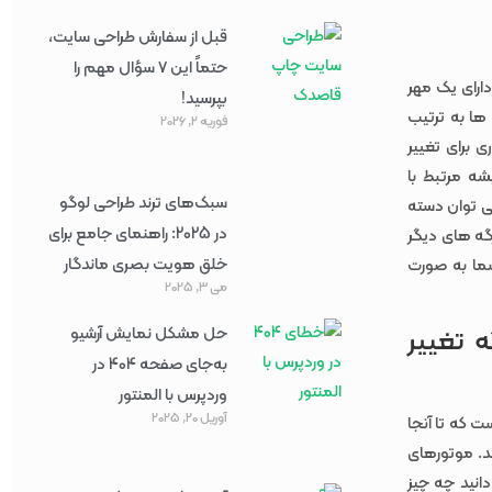
قبل از سفارش طراحی سایت،
حتماً این ۷ سؤال مهم را
ارای یک مهر
بپرسید!
ها به ترتیب
فوریه 2, 2026
 برای تغییر
شه مرتبط با
سبک‌های ترند طراحی لوگو
می توان دسته
در 2025: راهنمای جامع برای
برگه های دیگر
خلق هویت بصری ماندگار
 شما به صورت
می 3, 2025
حل مشکل نمایش آرشیو
 تغییر
به‌جای صفحه 404 در
وردپرس با المنتور
آوریل 20, 2025
ت که تا آنجا
د. موتورهای
انید چه چیز