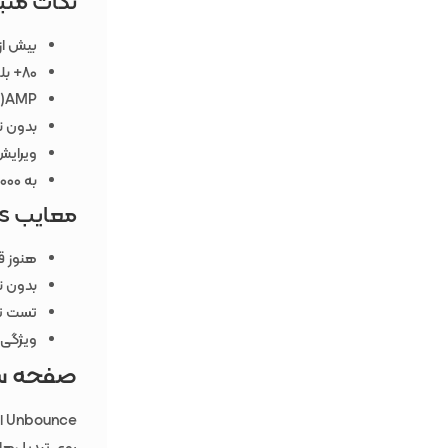
نکات مثبت  Pages
بیش از 40 قالب با تبدیل ب
80+ بلوک از پیش ساخته شده
AMP(صفحات موبایل شتاب داده شده)
بدون ن
ویرایش
به 1000 برنامه شخص ثالث مانند ((Zapier زیپر و (Mailchimp) میل چیمپ متصل شوید.
معایب Swipe Pages
هنوز ق
بدون ن
تست تقسیم A/B سمت سرور فقط 
ویژگی 
صفحه ساز unce