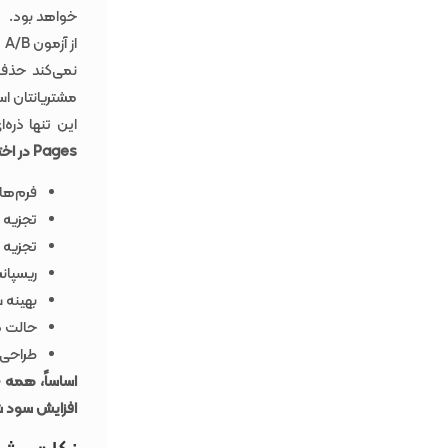
خواهد بود.
ا
نمی‌کند حذف
مشتریانتان اس
این تنها ذره‌ای از و
Pages در اختیار دارید عبارتند از:
فرم‌ها
تجزیه 
تجزیه 
ریسپان
بهینه 
حالت ه
طراحی 
اساساً، همه چ
افزایش سود ش