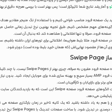
م و با هدف‌گذاری دقیق، آمار درستی را از ورودی‌های ایجاد شده به دست آوری
و
و آمار رشد نتایج شما تاثیرگزار است؛ پس بهتر است با بررسی هرچه دقیق‌تر بهت
باید یک صفحه فرود مناسب طراحی کنیم و با استفاده از تگ منیجر مقادیر هدف
 گزینه‌های مهم مشخص کنیم. طبق تجربه بهترین نرخ تبدیل زمانی حاصل میش
ه صفحه فرود، صرفا و تنها اطلاعاتی را مشاهده کند که بدنبال آن است.
در صفحه فرود مثلا بلیط هواپیما، اطلاعاتی برای تورهای ارزان داشته باشیم، 
 روی آن‌ها از مقصود نهایی‌اش (که همان خرید بلیط بوده است) دورتر شود.
Swipe
برای یک سازنده صفحه فرود مقرون به صرفه، چیزی بهتر از 
توانید صفحات فرود AMP بسیار سریع و بهینه سازی شده برای موبایل ایجاد کنید. بدون 
ی برتر برای بازاریابان و کارآفرینان است.
بهترین قسمت الگوهای صفحه فرود صفحه Swipe این است که به بازدیدکنن
پلیکیشن می‌دهد.
را هم به یاد داشته باشید که یک ثانیه تاخیر در زمان بارگذاری صفحه می تو
کاهش هفت درصدی در تبدیل شود. با س