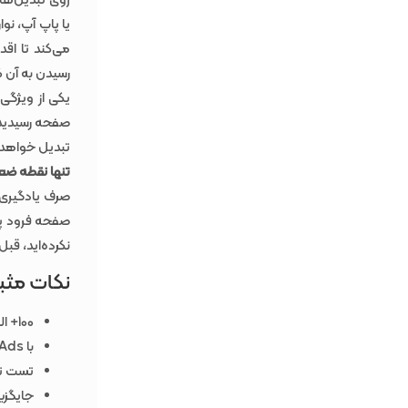
روی تبدیل‌ها
یا پاپ آپ، نو
رسیدن به آن 
صفحه رسیدید، 
تبدیل خواهد
تنها نقطه ضعف
صرف یادگیری ت
صفحه فرود پیش
نکرده‌اید، قبل از س
نکات مثبت unce
100+ الگوی صفحه فرود مبتنی بر هوش مصنوعی
با WordPress، Google Ads و ابزارهای تحلیلی ادغام می‌شود
تست تقس
جایگزین