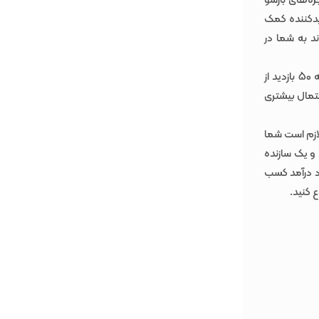
ه‌های بازشو
دیدکننده کمک
فحه فرود شما هر چه باشد، Unbounce می تواند به شما در
یکی از ویژگی های Unbounce ، Smart Traffic یا ترافیک هوشمند است. هنگامی که به 50 بازدید از
حتمال بیشتری
لازم است شما
 و یک سازنده
ود درآمد کسب