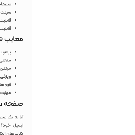
صفحات م
سرعت ب
قابلیت
قابلیت
معایب Unbounce
پرهزین
منحنی 
مبتدی 
ویژگی‌
فرم‌ها
مهارت 
صفحه ساز pages
آیا به یک صفح
کتاب‌های الکت