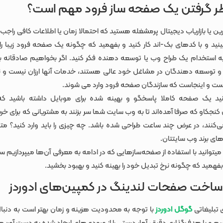
نظر گرفتن یک صفحه ساز فرود مهم است؟
ین یا بازاریاب دیجیتال پرمشغله هستید که احتمالا زمان یا اطلاعات کافی راجب 
ینید و با کدهای بک‌-اند کار کنید و بفهمید که چگونه یک صفحه فرود زیبا را
به استخدام یک طراح وب یا توسعه دهنده فکر کنید. اگر بخواهیم صادقانه بر
 و توسعه دهندگان در مشاغل خود عالی هستند، خدمات آنها ارزان نیست و نی
ت و اینجاست که سازندگان صفحه فرود وارد می شوند.
ید یک صفحه کاملا پاسخگو و بهینه شده برای موبایل داشته باشید که 
 کنجکاو که صرفا آمده‌اند تا به وب سایت شما سر بزنند به مشتریانی که برای 
‌کنند، در عرض چند ساعت طراحی شده باشد. چه چیزی را باید وارد کنید؟ مت
های برند وب سایتتان.
میتوانید با استفاده از صفحه‌سازهایی که در ادامه به معرفی آن‌ها میپردازیم 
 بفهمید که چگونه نرخ تبدیل خود را بهینه کنید و بهبود بخشید.
اخت صفحات لندینگ در کمپین‌های ادوردز
 تبلیغاتی
گوگل ادوردز
با توجه به محدودیت هزینه و زمان بهتر است به دنبا