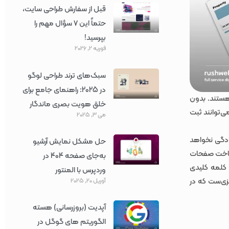
قبل از سفارش طراحی سایت،
حتماً این ۷ سؤال مهم را
بپرسید!
فوریه 2, 2026
سبک‌های ترند طراحی لوگو
در 2025: راهنمای جامع برای
ستند. بدون
خلق هویت بصری ماندگار
ی‌توانند ثبت
می 3, 2025
ادگی نخواهد
حل مشکل نمایش آرشیو
 ساخت صفحات
به‌جای صفحه 404 در
 کلمه کلیدی
وردپرس با المنتور
زی‌ست که در
آوریل 20, 2025
آپدیت (بروزرسانی) هسته
الگوریتم های گوگل در