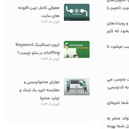
م. کمپین‌های
رین کمپین را
معرفی کامل ترین افزونه
های سایت
آوریل 5, 2024
 و رویدادهای
ود که کاربر
کیورد استافینگ Keyword
سبب میشود تا
stuffing در سئو چیست؟
آوریل 5, 2024
Swipe Pages نیست. با چند کلیک ماوس، می
مزایای محتوانویسی و
نیاز به کدنویسی،
مقایسه خرید بک لینک و
تولید محتوا
دگان سایت شما تجربه‌ای
آوریل 5, 2024
اند منجر به
اخت صفحات لندینگ با Swipe Pages نرخ تبدیل شما بهینه