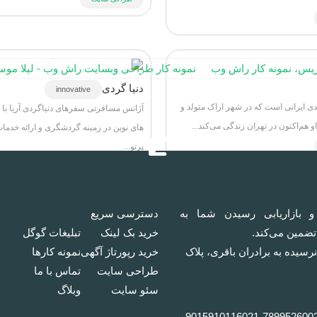
دنیا گردی
innovative
ی ایرانی است که در شهر اراک متولد و
آژانس مسافرتی سفرهای دنیاگردی آریا با ا
هم‌اکنون در تهران زندگی می‌کند...
های نوین در زمینه گردشگری و ارائه خدمات
پرتو...
سئو سایت
طراحی سایت
و بازاریابی رسیدن شما به
دسترسی سریع
 تضمین می‌کند.
خرید بک لینک
تبلیغات گوگل
رسیده به برادران باقری، پلاک
خرید رپورتاژ آگهی
نمونه کار‌ها
طراحی سایت
تماس با ما
سئو سایت
وبلاگ
۰9015910116
021-78995260
0