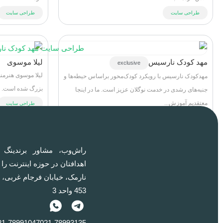
طراحی سایت
طراحی سایت
مهد کودک نارسیس
لیلا موسوی
exclusive
لیلا موسوی هنرمند
مهدکودک نارسیس با رویکرد کودک‌محور براساس حیطه‌ها و
بزرگ شده است. او 
جنبه‌های رشدی در خدمت نوگلان عزیز است. ما در اینجا
معتقدیم آموزش...
طراحی سایت
طراحی سایت
راش‌وب‌، مشاور برندینگ 
اهدافتان در حوزه اینترنت را
نارمک، خیابان فرجام غربی، ن
453 واحد 3
21-78991047
021-78993135