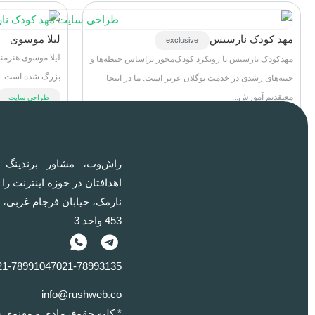
مهد کودک نارسیس
لیلا موسوی
exclusive
لیلا موسوی هنرمند
مهدکودک نارسیس با رویکرد کودک‌محور براساس حیطه‌ها و
بزرگ شده است. او 
جنبه‌های رشدی در خدمت نوگلان عزیز است. ما در اینجا
معتقدیم آموزش...
طراحی سایت
طراحی سایت
راش‌وب‌، مشاور برندینگ 
اهدافتان در حوزه اینترنت را
نارمک، خیابان فرجام غربی، ن
453 واحد 3
21-78991047
021-78993135
info@rushweb.co
* کلیه حقوق مادی و معنوی