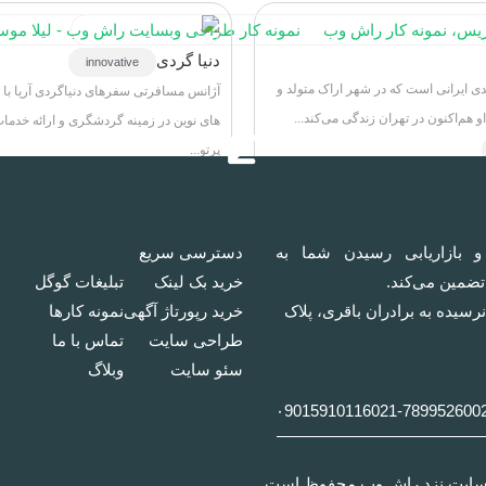
دنیا گردی
innovative
ی ایرانی است که در شهر اراک متولد و
آژانس مسافرتی سفرهای دنیاگردی آریا با ا
هم‌اکنون در تهران زندگی می‌کند...
های نوین در زمینه گردشگری و ارائه خدمات
پرتو...
سئو سایت
طراحی سایت
و بازاریابی رسیدن شما به
دسترسی سریع
 تضمین می‌کند.
خرید بک لینک
تبلیغات گوگل
رسیده به برادران باقری، پلاک
خرید رپورتاژ آگهی
نمونه کار‌ها
طراحی سایت
تماس با ما
سئو سایت
وبلاگ
۰9015910116
021-78995260
0
 سایت نزد راش وب محفوظ است.